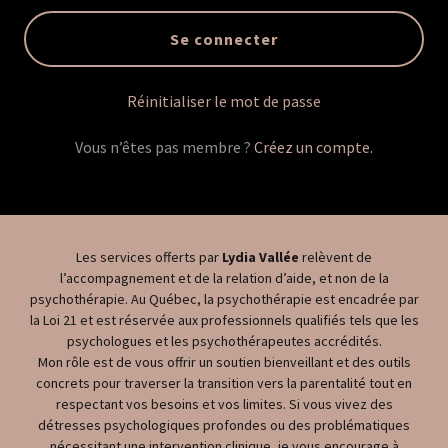
Se connecter
Réinitialiser le mot de passe
Vous n’êtes pas membre ?
Créez un compte.
Les services offerts par
Lydia Vallée
relèvent de
l’accompagnement et de la relation d’aide, et non de la
psychothérapie. Au Québec, la psychothérapie est encadrée par
la Loi 21 et est réservée aux professionnels qualifiés tels que les
psychologues et les psychothérapeutes accrédités.
Mon rôle est de vous offrir un soutien bienveillant et des outils
concrets pour traverser la transition vers la parentalité tout en
respectant vos besoins et vos limites. Si vous vivez des
détresses psychologiques profondes ou des problématiques
nécessitant une intervention clinique, je vous encourage à