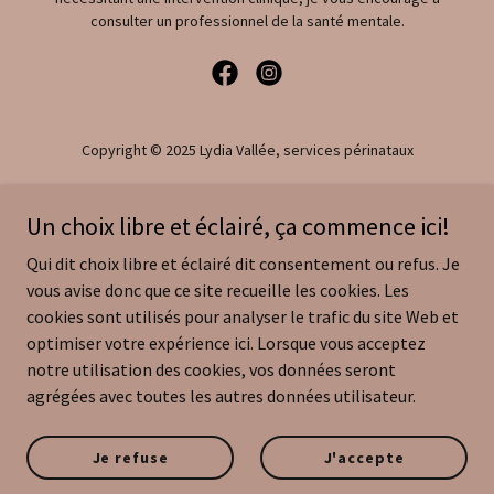
consulter un professionnel de la santé mentale.
Copyright © 2025 Lydia Vallée, services périnataux
Naissance
Un choix libre et éclairé, ça commence ici!
Cours prénataux
Qui dit choix libre et éclairé dit consentement ou refus. Je
Mama en mouvement
vous avise donc que ce site recueille les cookies. Les
Deuil périnatal
cookies sont utilisés pour analyser le trafic du site Web et
Formation Bonapace
optimiser votre expérience ici. Lorsque vous acceptez
À propos
notre utilisation des cookies, vos données seront
agrégées avec toutes les autres données utilisateur.
Contact
Boîte à outils
Je refuse
J'accepte
Blogue